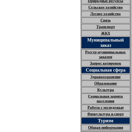
Природные ресурсы
Сельское хозяйство
Лесное хозяйство
Связь
Транспорт
ЖКХ
Муниципальный
заказ
Реестр муниципальных
заказов
Запрос котировок
Социальная сфера
Здравоохранение
Образование
Культура
Социальная защита
населения
Работа с молодежью
Физкультура и спорт
Туризм
Общая информация