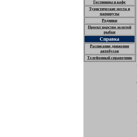
Гостиницы и кафе
Туристические места и
маршруты
Родники
Проект царство золотой
рыбки
Справка
Расписание движения
автобусов
Телефонный справочник