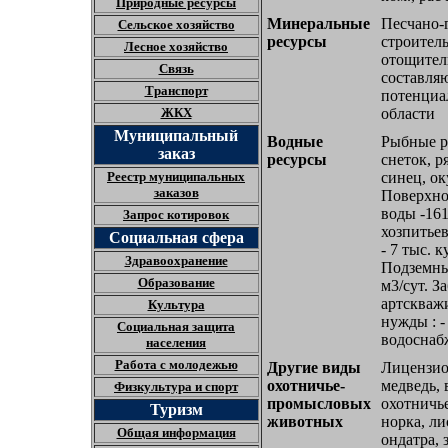
Природные ресурсы
Минеральные
Песчано-
Сельское хозяйство
ресурсы
строител
Лесное хозяйство
отощители
Связь
составля
Транспорт
потенциа
ЖКХ
области
Муниципальный
Водные
Рыбные ре
заказ
ресурсы
снеток, р
Реестр муниципальных
синец, ок
заказов
Поверхно
воды -161
Запрос котировок
хозпитьев
Социальная сфера
- 7 тыс. к
Здравоохранение
Подземные
Образование
м3/сут. З
артскважи
Культура
нужды : -
Социальная защита
водоснабж
населения
Работа с молодежью
Другие виды
Лицензио
охотничье-
медведь, 
Физкультура и спорт
промысловых
охотничь
Туризм
животных
норка, ли
Общая информация
ондатра, 