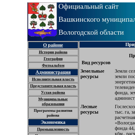
Официальный сайт
Вашкинского муниципал
Вологодской области
При
О районе
История района
Пр
География
Вид ресурсов
Фотоальбом
Земельные
Земли сел
Администрация
ресурсы
земли по
Исполнительная власть
энергетик
Представительная власть
телевиден
Устав района
фонда, зе
админист
Муниципальные
образования
Лесные
Гослесхоз
Программы развития
ресурсы
тыс. га, 
района
расчетная
Экономика
«Вологда
фонда 44,
Промышленность
кбм., рас