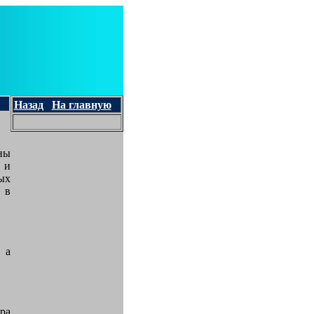
Назад
На главную
ны
 и
ых
 в
 а
ра