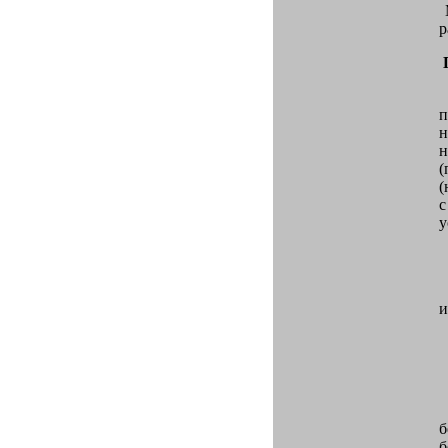
М
р
П
п
н
н
(
(
с
у
в
и
в
в
б
б