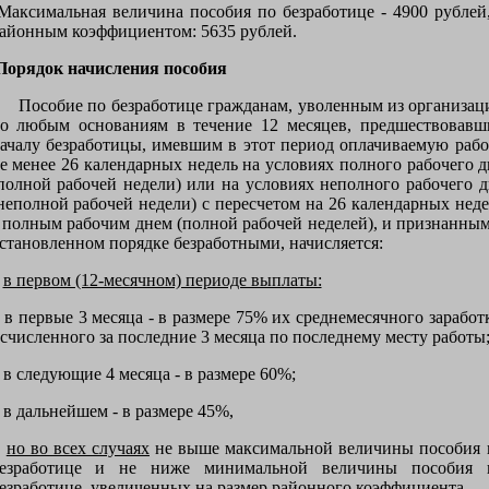
аксимальная величина пособия по безработице - 4900 рублей,
айонным коэффициентом: 5635 рублей.
Порядок начисления пособия
особие по безработице гражданам, уволенным из организац
о любым основаниям в течение 12 месяцев, предшествовавш
ачалу безработицы, имевшим в этот период оплачиваемую рабо
е менее 26 календарных недель на условиях полного рабочего д
полной рабочей недели) или на условиях неполного рабочего д
неполной рабочей недели) с пересчетом на 26 календарных неде
 полным рабочим днем (полной рабочей неделей), и признанным
становленном порядке безработными, начисляется:
в первом (12-месячном) периоде выплаты:
 первые 3 месяца - в размере 75% их среднемесячного заработк
счисленного за последние 3 месяца по последнему месту работы
 следующие 4 месяца - в размере 60%;
 дальнейшем - в размере 45%,
но во всех случаях
не выше максимальной величины пособия 
езработице и не ниже минимальной величины пособия 
езработице, увеличенных на размер районного коэффициента.