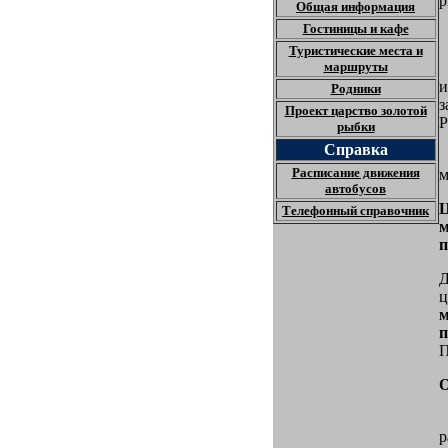
р
Общая информация
Гостиницы и кафе
Туристические места и
маршруты
и
Родники
з
Проект царство золотой
Р
рыбки
Справка
Расписание движения
м
автобусов
Телефонный справочник
м
п
Д
ц
м
п
П
1
р