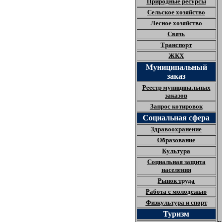
Природные ресурсы
Сельское хозяйство
Лесное хозяйство
Связь
Транспорт
ЖКХ
Муниципальный
заказ
Реестр муниципальных
заказов
Запрос котировок
Социальная сфера
Здравоохранение
Образование
Культура
Социальная защита
населения
Рынок труда
Работа с молодежью
Физкультура и спорт
Туризм