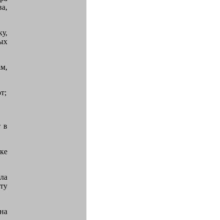
а,
у,
ых
м,
т;
 в
ке
ла
ту
на