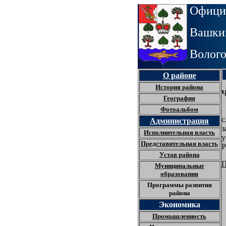
Офици
Вашкин
Волого
О районе
История района
Ч
География
Фотоальбом
С
с
Администрация
з
Исполнительная власть
у
Представительная власть
Р
Устав района
П
Муниципальные
образования
Программы развития
района
Экономика
Промышленность