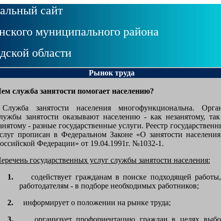
альный сайт
ского муниципального района
дской области
Рынок труда
ем служба занятости помогает населению?
лужба занятости населения многофункциональна. Орга
лужбы занятости оказывают населению - как незанятому, так
анятому - разные государственные услуги. Реестр государственн
слуг прописан в Федеральном Законе «О занятости населения
оссийской Федерации» от 19.04.1991г. №1032-1.
еречень государственных услуг службы занятости населения:
1.
содействует гражданам в поиске подходящей работы,
работодателям - в подборе необходимых работников;
2.
информирует о положении на рынке труда;
3.
организует профориентацию граждан в целях выбо