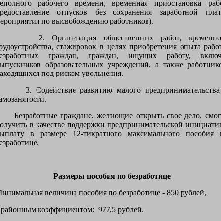
еполного рабочего времени, временная приостановка рабо
редоставление отпусков без сохранения заработной плат
ероприятия по высвобождению работников).
2. Организация общественных работ, временно
рудоустройства, стажировок в целях приобретения опыта рабо
езработных граждан, граждан, ищущих работу, включ
ыпускников образовательных учреждений, а также работнико
аходящихся под риском увольнения.
. Содействие развитию малого предпринимательства
амозанятости.
езработные граждане, желающие открыть свое дело, смог
олучить в качестве поддержки предпринимательской инициати
ыплату в размере 12-тикратного максимального пособия 
езработице.
Размеры пособия по безработице
инимальная величина пособия по безработице - 850 рублей,
 районным коэффициентом: 977,5 рублей.