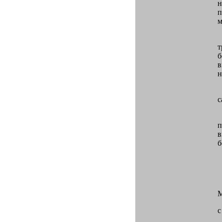
н
п
м
т
б
в
н
3
с
Б
п
в
б
М
с