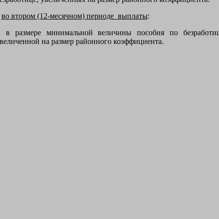
во втором (12-месячном) периоде выплаты
:
 размере минимальной величины пособия по безработиц
величенной на размер районного коэффициента.