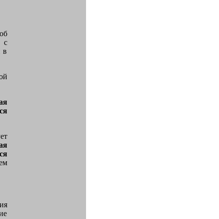
об
 с
 в
ой
ая
ся
ет
ая
ся
ем
ия
ие