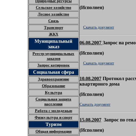
Природные ресурсы
(
Исполнен)
Сельское хозяйство
Лесное хозяйство
Связь
Скачать документ
Транспорт
ЖКХ
Муниципальный
06.08.2007
Запрос на ремо
заказ
(
Исполнен)
Реестр муниципальных
заказов
Скачать документ
Запрос котировок
Социальная сфера
10.08.2007
П
ротокол расс
Здравоохранение
квартирного дома
Образование
Культура
(
Исполнен)
Социальная защита
населения
Скачать документ
Работа с молодежью
Физкультура и спорт
15.08.2007
Запрос по ген.
Туризм
(
Исполнен)
Общая информация