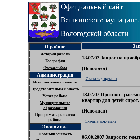
Официальный сайт
Вашкинского муниципал
Вологодской области
За
О районе
История района
13.07.07
Запрос на приобр
География
Фотоальбом
(
Исполнен)
Администрация
Скачать документ
Исполнительная власть
Представительная власть
18.07.07
Протокол рассмот
Устав района
квартир для детей-сирот.
Муниципальные
образования
(
Исполнен)
Программы развития
района
Скачать документ
Экономика
Промышленность
06.08.2007
Запрос по ген.