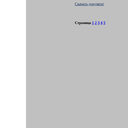
Скачать документ
Страница
1
2
3
4
5