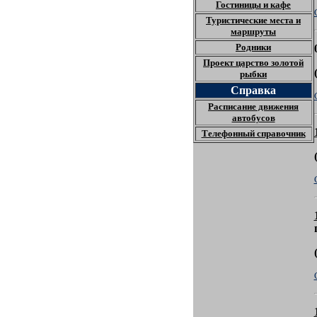
Гостиницы и кафе
Туристические места и
маршруты
Родники
Проект царство золотой
рыбки
Справка
Расписание движения
автобусов
Телефонный справочник