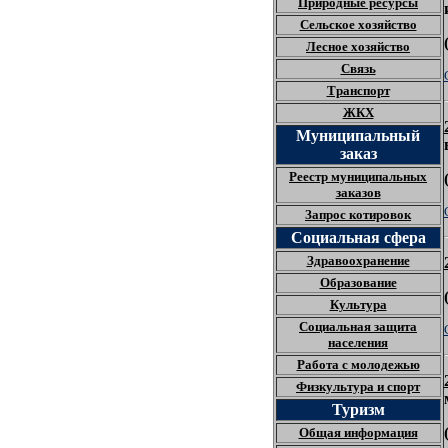
Природные ресурсы
Сельское хозяйство
Лесное хозяйство
Связь
Транспорт
ЖКХ
Муниципальный
заказ
Реестр муниципальных
заказов
Запрос котировок
Социальная сфера
Здравоохранение
Образование
Культура
Социальная защита
населения
Работа с молодежью
Физкультура и спорт
Туризм
Общая информация