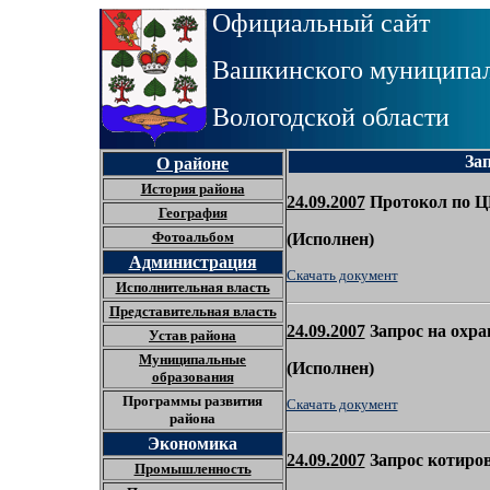
Официальный сайт
Вашкинского муниципал
Вологодской области
За
О районе
История района
24.09.2007
Протокол по 
География
Фотоальбом
(
Исполнен)
Администрация
Скачать документ
Исполнительная власть
Представительная власть
24.09.2007
Запрос на охра
Устав района
Муниципальные
(
Исполнен)
образования
Программы развития
Скачать документ
района
Экономика
24.09.2007
Запрос котиров
Промышленность