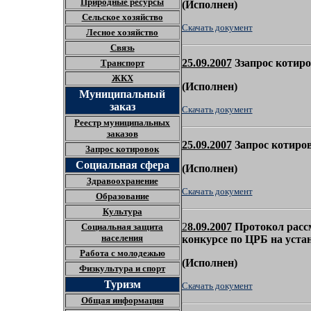
Природные ресурсы
(
Исполнен)
Сельское хозяйство
Скачать документ
Лесное хозяйство
Связь
25.09.2007
Ззапрос котиро
Транспорт
ЖКХ
(
Исполнен)
Муниципальный
заказ
Скачать документ
Реестр муниципальных
заказов
25.09.2007
Запрос котиров
Запрос котировок
Социальная сфера
(
Исполнен)
Здравоохранение
Скачать документ
Образование
Культура
2
8.09.2007
Протокол расс
Социальная защита
населения
конкурсе по ЦРБ на уста
Работа с молодежью
(
Исполнен)
Физкультура и спорт
Туризм
Скачать документ
Общая информация